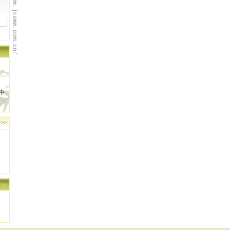
中
>>
>>