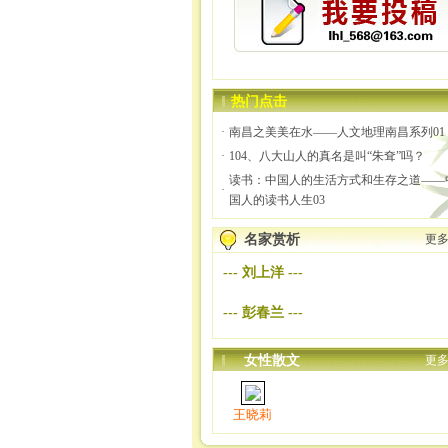
热门点击
·
南昌之美美在水——人文地理南昌系列01
·
104、八大山人的真名是叫“朱耷”吗？
读书：中国人的生活方式和生存之道——
·
国人的读书人生03
名家赏析
更多
---
刘上洋
---
---
彭春兰
---
女性散文
更多
王晓莉