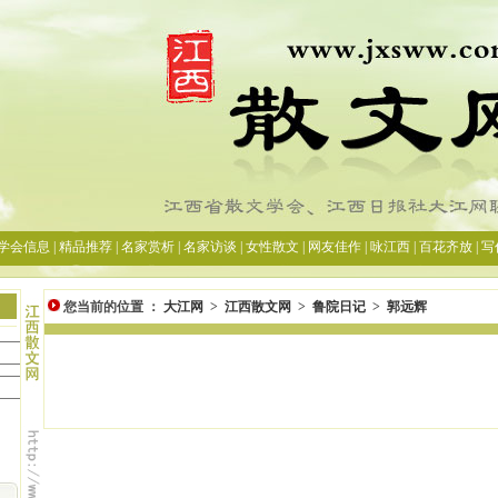
您当前的位置 ：
大江网
>
江西散文网
>
鲁院日记
>
郭远辉