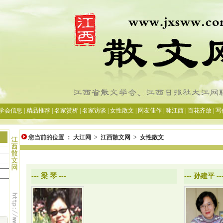
您当前的位置 ：
大江网
>
江西散文网
>
女性散文
---
梁 琴
---
---
孙建平
--