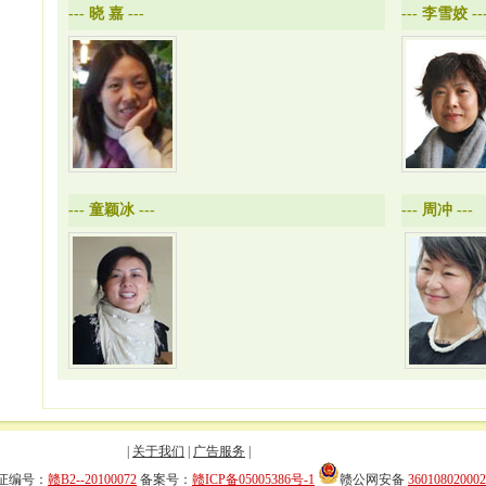
---
晓 嘉
---
---
李雪姣
--
---
童颖冰
---
---
周冲
---