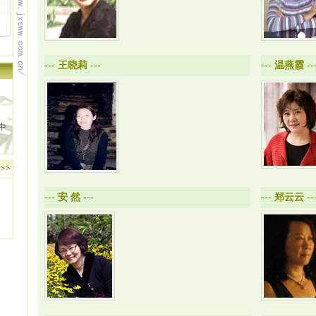
---
王晓莉
---
---
温燕霞
--
中
>>
---
安 然
---
---
郑云云
--