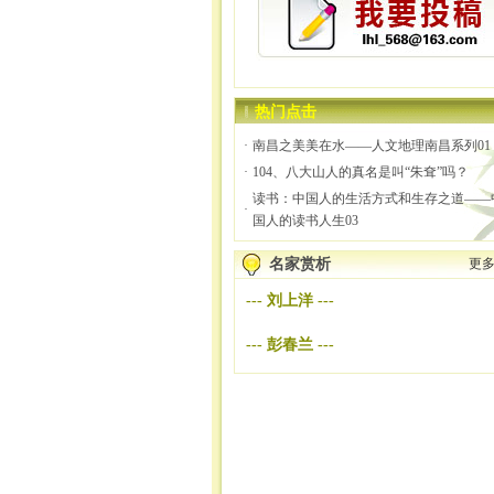
热门点击
·
南昌之美美在水——人文地理南昌系列01
·
104、八大山人的真名是叫“朱耷”吗？
读书：中国人的生活方式和生存之道——
·
国人的读书人生03
名家赏析
更多
---
刘上洋
---
---
彭春兰
---